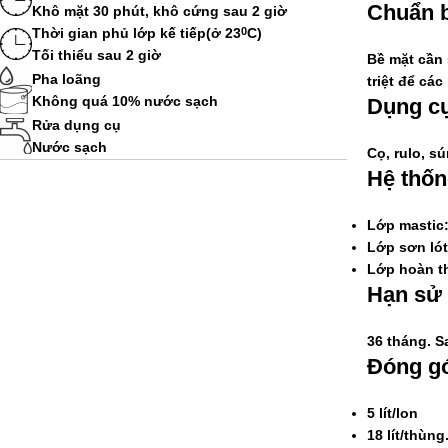
Chuẩn b
Khô mặt 30 phút, khô cứng sau 2 giờ
Thời gian phủ lớp kế tiếp(ở 23
C)
0
Tối thiểu sau 2 giờ
Bề mặt cần 
Pha loãng
triệt để cá
Không quá 10% nước sạch
Dụng c
Rửa dụng cụ
Nước sạch
Cọ, rulo, s
Hệ thốn
Lớp mastic
Lớp sơn lót
Lớp hoàn th
Hạn sử
36 tháng. S
Đóng gó
5 lít/lon
18 lít/thùng