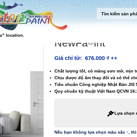
u" location.
NewFa
Int
®
Giá chỉ từ:
676.000
₫
++
Chất lượng tốt, có màng sơn mờ, mịn t
Chịu được độ ẩm thay đổi và có thể ch
Tiêu chuẩn Công nghiệp Nhật Bản JIS 
Quy chuẩn kỹ thuật Việt Nam QCVN 16
Lựa chọn 
Nếu bạn không lựa chọn màu sắc ↑, thì