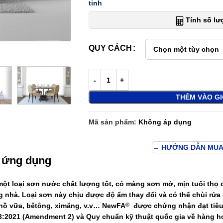
tinh
Tính số l
QUY CÁCH
THÊM VÀO G
Mã sản phẩm:
Không áp dụng
→ HƯỚNG DẪN MUA
 ứng dụng
một loại sơn nước chất lượng tốt, có màng sơn mờ, mịn tuổi thọ
g nhà. Loại sơn này chịu được độ ẩm thay đổi và có thể chùi rử
hồ vữa, bêtông, ximăng, v.v…
NewFA
được chứng nhận đạt tiêu
®
3:2021 (Amendment 2) và Quy chuẩn kỹ thuật quốc gia về hàng h