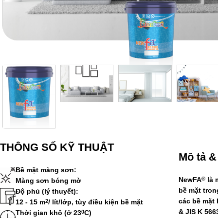
THÔNG SỐ KỸ THUẬT
Mô tả &
Bề mặt màng sơn:
NewFA
là 
®
Màng sơn bóng mờ
bề mặt tron
Độ phủ (lý thuyết):
các bề mặt 
12 - 15 m
/ lít/lớp, tùy điều kiện bề mặt
2
& JIS K 566
Thời gian khô (ở 23
C)
0