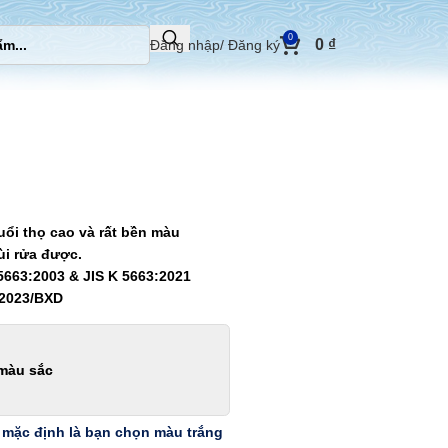
0
0
₫
Đăng nhập/ Đăng ký
uổi thọ cao và rất bền màu
ùi rửa được.
5663:2003 & JIS K 5663:2021
:2023/BXD
màu sắc
 mặc định là bạn chọn màu trắng