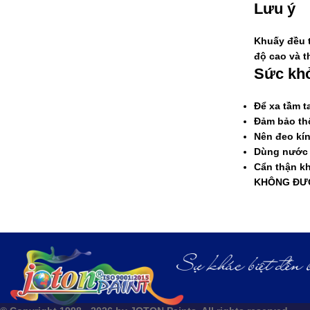
Lưu ý
Khuấy đều t
độ cao và t
Sức khỏ
Để xa tầm ta
Đảm bảo thô
Nên đeo kín
Dùng nước 
Cẩn thận kh
KHÔNG ĐƯ