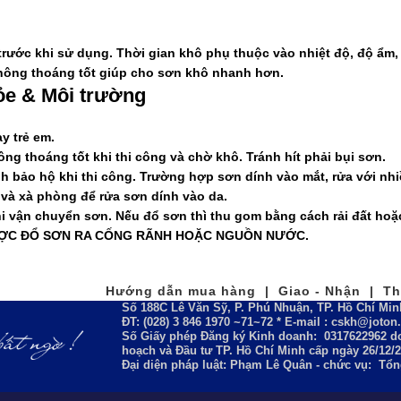
rước khi sử dụng. Thời gian khô phụ thuộc vào nhiệt độ, độ ẩm
hông thoáng tốt giúp cho sơn khô nhanh hơn.
e & Môi trường
y trẻ em.
ng thoáng tốt khi thi công và chờ khô. Tránh hít phải bụi sơn.
h bảo hộ khi thi công. Trường hợp sơn dính vào mắt, rửa với nhi
và xà phòng để rửa sơn dính vào da.
i vận chuyển sơn. Nếu đổ sơn thì thu gom bằng cách rải đất hoặc
ỢC ĐỔ SƠN RA CỐNG RÃNH HOẶC NGUỒN NƯỚC.
Hướng dẫn mua hàng | Giao - Nhận | Tha
Số 188C Lê Văn Sỹ, P. Phú Nhuận, TP. Hồ Chí Min
ĐT: (028) 3 846 1970 ~71~72 * E-mail : cskh@joto
Số Giấy phép Đăng ký Kinh doanh:
0317622962
do
hoạch và Đầu tư TP. Hồ Chí Minh cấp ngày 26/12/
Đại diện pháp luật: Phạm Lê Quân - chức vụ: Tổ