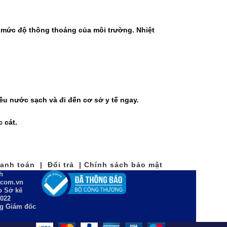
, mức độ thông thoáng của môi trường. Nhiệt
ều nước sạch và đi đến cơ sở y tế ngay.
 cát.
nh toán | Đổi trả | Chính sách bảo mật
h
n.com.vn
 Sở kế
2022
ng Giám đốc