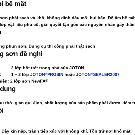
ị bề mặt
sơn phải sạch và khô, không dính dầu mỡ, bụi bẩn. Độ ẩm bề mặt
c lớp vật liệu phủ cũ, giải quyết tận gốc các nguyên nhân gây th
ụ
úng phun sơn. Dụng cụ thi công phải thật sạch
g sơn đề nghị
:
2 lớp bột trét trong nhà của JOTON.
:
1 ÷ 2 lớp
JOTON
PROSIN
hoặc
JOTON
SEALER2007
®
®
iện:
2 lớp sơn
NewFA
®
 dụng
au thời gian qui định, chất lượng của sản phẩm phải được kiểm tr
i
. Đậy kín nắp, tránh tiếp xúc với không khí. Tồn trữ nơi khô mát.