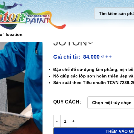
u" location.
JOTON
®
Giá chỉ từ:
84.000
₫
++
Đặc chế để sử dụng làm phẳng, mịn bề 
Nó giúp các lớp sơn hoàn thiện đẹp và
Sản xuất theo Tiêu chuẩn TCVN 7239:2
QUY CÁCH
THÊM VÀO G