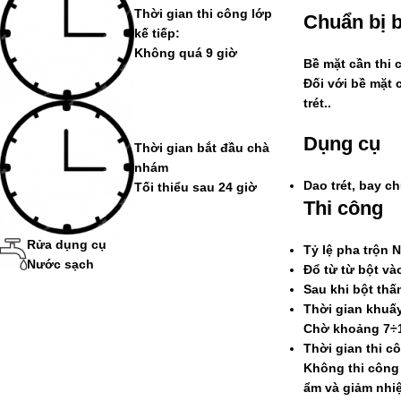
Thời gian thi công lớp
Chuẩn bị 
kế tiếp:
Không quá 9 giờ
Bề mặt cần thi 
Đối với bề mặt 
trét..
Dụng cụ
Thời gian bắt đầu chà
nhám
Dao trét, bay 
Tối thiểu sau 24 giờ
Thi công
Rửa dụng cụ
Tỷ lệ pha trộn 
Nước sạch
Đổ từ từ bột và
Sau khi bột th
Thời gian khuấ
Chờ khoảng 7÷10
Thời gian thi c
Không thi công 
ẩm và giảm nhi