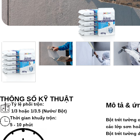
THÔNG SỐ KỸ THUẬT
Mô tả & ứ
Tỷ lệ phối trộn:
1/3
hoặc
1/3.5
(Nước/ Bột)
Thời gian khuấy trộn:
Bột trét tường 
5 - 10 phút
các lớp sơn hoà
Bột trét tường