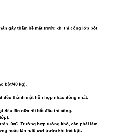
hân gây thấm bề mặt trước khi thi công lớp bột
o bột/40 kg).
hật đều thành một hỗn hợp nhão đồng nhất.
t đều lần nữa rồi bắt đầu thi công.
lớp).
trên. 0
C. Trường hợp tường khô, cần phải làm
o
 hoặc lăn rulô ướt trước khi trét bột.