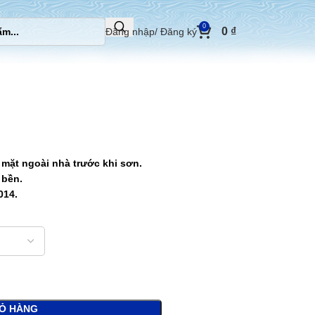
0
0
₫
Đăng nhập/ Đăng ký
mặt ngoài nhà trước khi sơn.
 bền.
014.
IỎ HÀNG