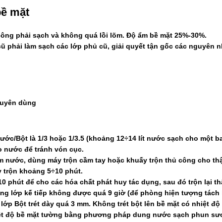
bề mặt
công phải sạch và không quá lồi lõm. Độ ẩm bề mặt 25%-30%.
cũ phải làm sạch các lớp phủ cũ, giải quyết tận gốc các nguyên n
chuyên dùng
Nước/Bột là 1/3 hoặc 1/3.5 (khoảng 12÷14 lít nước sạch cho một ba
o nước để tránh vón cục.
ấm nước, dùng máy trộn cầm tay hoặc khuấy trộn thủ công cho t
y trộn khoảng 5÷10 phút.
 phút để cho các hóa chất phát huy tác dụng, sau đó trộn lại thậ
ông lớp kế tiếp không được quá 9 giờ (để phòng hiện tượng tách 
lớp Bột trét dày quá 3 mm. Không trét bột lên bề mặt có nhiệt độ 
ệt độ bề mặt tường bằng phương pháp dung nước sạch phun sương