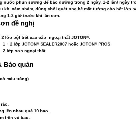
ng nước phun sương để bảo dưỡng trong 2 ngày, 1-2 lần/ ngày t
au khi xảm nhám, dùng chổi quét nhẹ bề mặt tường cho hết lớp bột 
g 1-2 giờ trước khi lăn sơn.
 sơn
đề nghị
lớp bột trét cao cấp- ngoại thất
JOTON
.
®
1 ÷ 2 lớp
JOTON
SEALER2007
hoặc
JOTON
PROS
®
®
 2 lớp sơn ngoại thất
& Bảo quản
ỉ có màu trắng)
 ráo.
g lên nhau quá 10 bao.
m trên vỏ bao.