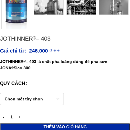
JOTHINNER
– 403
®
Giá chỉ từ:
246.000
₫
++
JOTHINNER
– 403
là chất pha loãng dùng để pha sơn
®
JONA
Sico 300
.
®
QUY CÁCH
THÊM VÀO GIỎ HÀNG