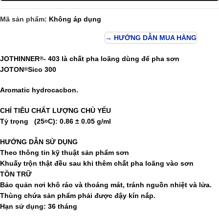
Mã sản phẩm:
Không áp dụng
→ HƯỚNG DẪN MUA HÀNG
JOTHINNER
- 403
là chất pha loãng dùng để pha sơn
®
JOTON
Sico 300
®
Aromatic hydrocacbon.
C
HỈ TIÊU CHẤT LƯỢNG CHỦ YẾU
Tỷ trọng (25
C): 0.86 ± 0.05 g/ml
o
HƯỚNG DẪN SỬ DỤNG
Theo thông tin kỹ thuật sản phẩm sơn
Khuấy trộn thật đều sau khi thêm chất pha loãng vào sơn
TỒN TRỮ
Bảo quản nơi khô ráo và thoáng mát, tránh nguồn nhiệt và lửa.
Thùng chứa sản phẩm phải được đậy kín nắp.
Hạn sử dụng:
36 tháng