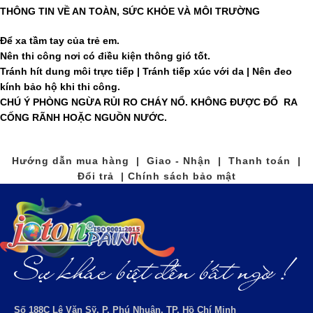
THÔNG TIN VỀ AN TOÀN, SỨC KHỎE VÀ MÔI TRƯỜNG
Để xa tầm tay của trẻ em.
Nên thi công nơi có điều kiện thông gió tốt.
Tránh hít dung môi trực tiếp | Tránh tiếp xúc với da | Nên đeo
kính bảo hộ khi thi công.
CHÚ Ý PHÒNG NGỪA RỦI RO CHÁY NỔ. KHÔNG ĐƯỢC ĐỔ RA
CỐNG RÃNH HOẶC NGUỒN NƯỚC.
Hướng dẫn mua hàng | Giao - Nhận | Thanh toán |
Đổi trả | Chính sách bảo mật
Số 188C Lê Văn Sỹ, P. Phú Nhuận, TP. Hồ Chí Minh