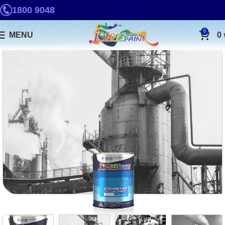
1800 9048
0
MENU
0