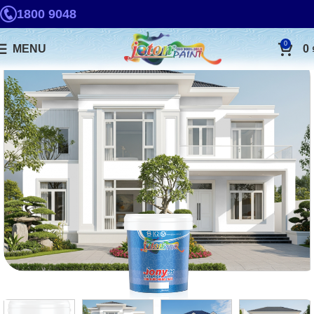
1800 9048
0
MENU
0