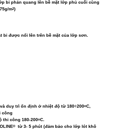
lớp bi phản quang lên bề mặt lớp phủ cuối cùng
375g/m
)
2
t bi được nổi lên trên bề mặt của lớp sơn.
 và duy trì ổn định ở nhiệt độ từ 180÷200
C,
o
hi công
ộ thi công 180-200
C.
o
OLINE
từ 3- 5 phút (đảm bảo cho lớp lót khô
®