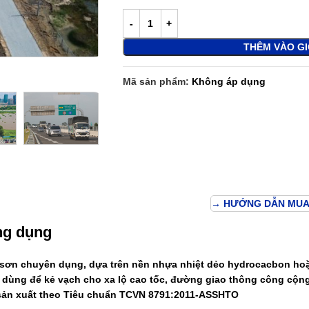
THÊM VÀO G
Mã sản phẩm:
Không áp dụng
→ HƯỚNG DẪN MUA
ng dụng
i sơn chuyên dụng, dựa trên nền nhựa nhiệt dẻo hydrocacbon hoặ
c dùng để kẻ vạch cho xa lộ cao tốc, đường giao thông công cộn
ản xuất theo Tiêu chuẩn TCVN 8791:2011-ASSHTO