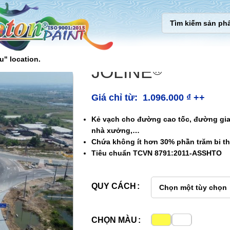
u" location.
JOLINE
®
Giá chỉ từ:
1.096.000
₫
++
Kẻ vạch cho đường cao tốc, đường gia
nhà xưởng,…
Chứa không ít hơn 30% phần trăm bi th
Tiêu chuẩn TCVN 8791:2011-ASSHTO
QUY CÁCH
CHỌN MÀU