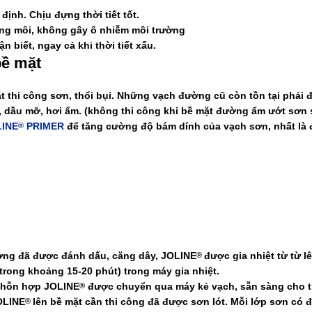
định. Chịu đựng thời tiết tốt.
g môi, không gây ô nhiễm môi trường
n biết, ngay cả khi thời tiết xấu.
bề mặt
t thi công sơn, thổi bụi. Những vạch đường cũ còn tồn tại phải
t, dầu mỡ, hơi ẩm. (không thi công khi bề mặt đường ẩm ướt sơn s
LINE
PRIMER
để tăng cường độ bám dính của vạch sơn, nhất là 
®
ờng đã được đánh dấu, căng dây,
JOLINE
được gia nhiệt từ từ l
®
rong khoảng 15-20 phút) trong máy gia nhiệt.
, hỗn hợp
JOLINE
được chuyển qua máy kẻ vạch, sẵn sàng cho t
®
OLINE
lên bề mặt cần thi công đã được sơn lót. Mỗi lớp sơn có 
®