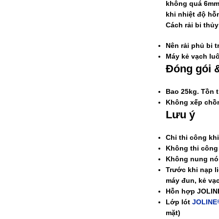
không quá 6mm. 
khi nhiệt độ h
Cách rải bi thủy
Nên rải phủ bi 
Máy kẻ vạch luô
Đóng gói 
Bao 25kg. Tồn t
Không xếp chồn
Lưu ý
Chỉ thi công kh
Không thi công
Không nung n
Trước khi nạp l
máy đun, kẻ vạ
Hỗn hợp
JOLIN
Lớp lót
JOLINE
mặt)