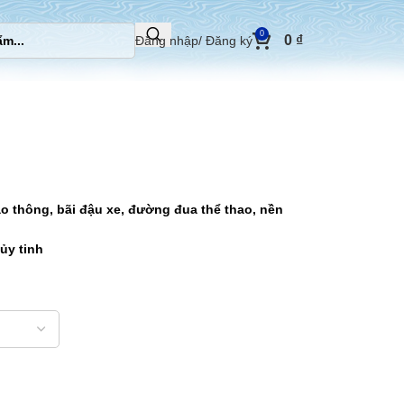
0
0
₫
Đăng nhập/ Đăng ký
o thông, bãi đậu xe, đường đua thể thao, nền
ủy tinh