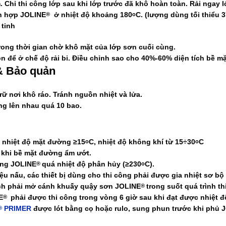
Chỉ thi công lớp sau khi lớp trước đã khô hoàn toàn. Rải ngay 
ỗn hợp
JOLINE
ở nhiệt độ khoảng 180
C. (lượng dùng tối thiểu 
®
o
 tinh
trong thời gian chờ khô mặt của lớp sơn cuối cùng.
n để ở chế độ rải bi. Điều chỉnh sao cho 40%-60% diện tích bề mặ
& Bảo quản
rữ nơi khô ráo. Tránh nguồn nhiệt và lửa.
g lên nhau quá 10 bao.
i nhiệt độ mặt đường ≥15
C, nhiệt độ không khí từ 15÷30
C
o
o
 khi bề mặt đường ẩm ướt.
óng
JOLINE
quá nhiệt độ phân hủy (≥230
C).
®
o
iệu nấu, các thiết bị dùng cho thi công phải được gia nhiệt sơ bộ
ch phải mở cánh khuấy quậy sơn
JOLINE
trong suốt quá trình t
®
E
phải được thi công trong vòng 6 giờ sau khi đạt được nhiệt đ
®
PRIMER
được lót bằng cọ hoặc rulo, sung phun trước khi phủ
J
®