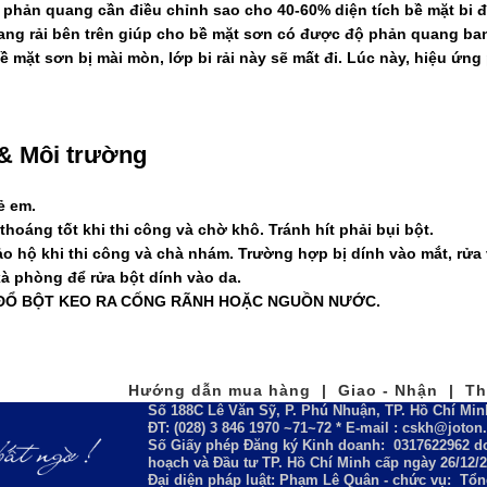
 phản quang cần điều chỉnh sao cho 40-60% diện tích bề mặt bi đ
ang rải bên trên giúp cho bề mặt sơn có được độ phản quang ban
ề mặt sơn bị mài mòn, lớp bi rải này sẽ mất đi. Lúc này, hiệu ứ
& Môi trường
ẻ em.
hoáng tốt khi thi công và chờ khô. Tránh hít phải bụi bột.
o hộ khi thi công và chà nhám. Trường hợp bị dính vào mắt, rửa 
à phòng để rửa bột dính vào da.
Ổ BỘT KEO RA CỐNG RÃNH HOẶC NGUỒN NƯỚC.
Hướng dẫn mua hàng | Giao - Nhận | Tha
Số 188C Lê Văn Sỹ, P. Phú Nhuận, TP. Hồ Chí Min
ĐT: (028) 3 846 1970 ~71~72 * E-mail : cskh@joto
Số Giấy phép Đăng ký Kinh doanh:
0317622962
do
hoạch và Đầu tư TP. Hồ Chí Minh cấp ngày 26/12/
Đại diện pháp luật: Phạm Lê Quân - chức vụ: Tổ