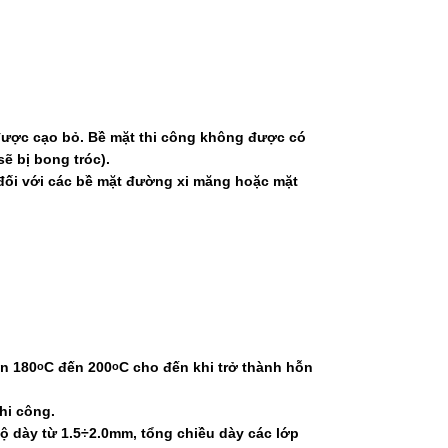
 được cạo bỏ. Bề mặt thi công không được có
ẽ bị bong tróc).
đối với các bề mặt đường xi măng hoặc mặt
ên 180
C đến 200
C cho đến khi trở thành hỗn
o
o
hi công.
độ dày từ 1.5÷2.0mm, tổng chiều dày các lớp