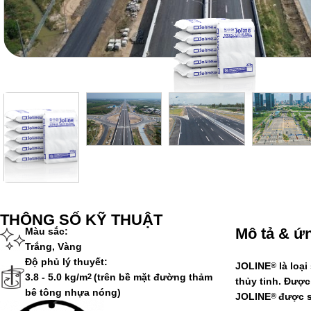
THÔNG SỐ KỸ THUẬT
Mô tả & ứ
Màu sắc:
Trắng, Vàng
Độ phủ lý thuyết:
JOLINE
là loạ
®
3.8 - 5.0 kg/m
(trên bề mặt đường thảm
2
thủy tinh. Đượ
bê tông nhựa nóng)
JOLINE
được s
®