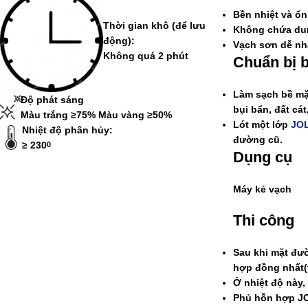
Bền nhiệt và ổn 
Thời gian khô
(để lưu
Không chứa dun
động):
Vạch sơn dễ nhậ
Không quá 2 phút
Chuẩn bị 
Làm sạch bề mặ
Độ phát sáng
bụi bẩn, đất cá
Màu trắng ≥75% Màu vàng ≥50%
Lót một lớp
JO
Nhiệt độ phân hủy:
đường cũ.
≥ 230
0
Dụng cụ
Máy kẻ vạch
Thi công
Sau khi mặt đư
hợp đồng nhất(t
Ở nhiệt độ này
Phủ hỗn hợp
J