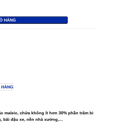
IỎ HÀNG
 HÀNG
c maleic, chứa không ít hơn 30% phần trăm bi
g, bãi đậu xe, nền nhà xưởng,…