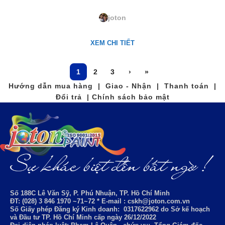
2016P. Lemon Balm
joton
XEM CHI TIẾT
1
2
3
›
»
Hướng dẫn mua hàng | Giao - Nhận | Thanh toán |
Đổi trả | Chính sách bảo mật
Số 188C Lê Văn Sỹ, P. Phú Nhuận, TP. Hồ Chí Minh
ĐT: (028) 3 846 1970 ~71~72 * E-mail : cskh@joton.com.vn
Số Giấy phép Đăng ký Kinh doanh:
0317622962
do Sở kế hoạch
và Đầu tư TP. Hồ Chí Minh cấp ngày 26/12/2022