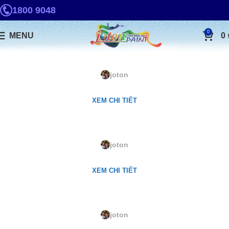
1800 9048
0
MENU
0
2477P. Seabreeze
joton
XEM CHI TIẾT
2533P. Effervescence
joton
XEM CHI TIẾT
2674P. Seafog
joton