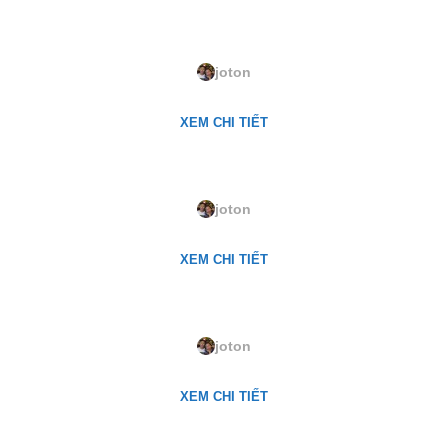
2058P. Inspriration
joton
XEM CHI TIẾT
2038P. Marshmallow Whip
joton
XEM CHI TIẾT
2037P. White Wine
joton
XEM CHI TIẾT