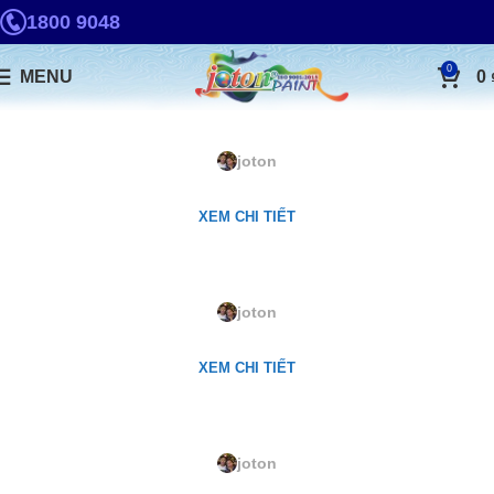
1800 9048
0
MENU
0
LQ-34. Vanilla Cream
joton
XEM CHI TIẾT
LQ-44. Empress Teal
joton
XEM CHI TIẾT
LQ-43. Jamaician Mist
joton