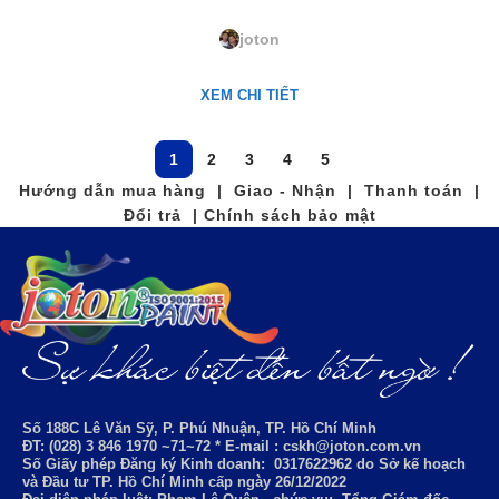
LQ-11. Peach Darling
joton
XEM CHI TIẾT
1
2
3
4
5
Hướng dẫn mua hàng | Giao - Nhận | Thanh toán |
Đổi trả | Chính sách bảo mật
Số 188C Lê Văn Sỹ, P. Phú Nhuận, TP. Hồ Chí Minh
ĐT: (028) 3 846 1970 ~71~72 * E-mail : cskh@joton.com.vn
Số Giấy phép Đăng ký Kinh doanh:
0317622962
do Sở kế hoạch
và Đầu tư TP. Hồ Chí Minh cấp ngày 26/12/2022