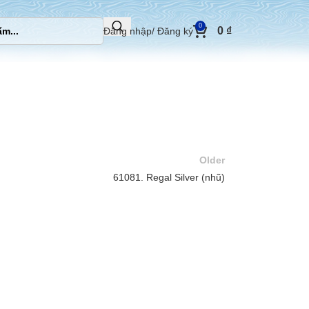
0
0
₫
Đăng nhập/ Đăng ký
Older
61081. Regal Silver (nhũ)