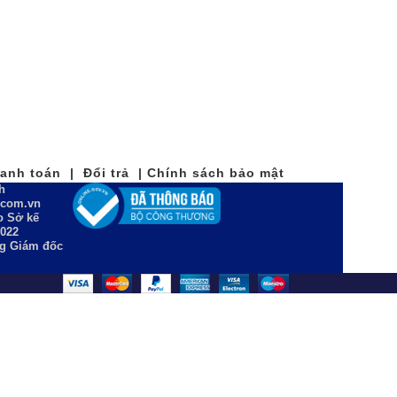
nh toán | Đổi trả | Chính sách bảo mật
h
n.com.vn
 Sở kế
2022
ng Giám đốc