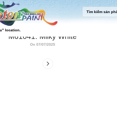
u" location.
M61041. Milky White
On 07/07/2025