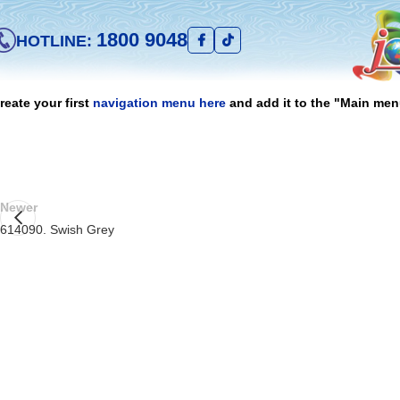
1800 9048
HOTLINE:
reate your first
navigation menu here
and add it to the "Main men
Newer
614090. Swish Grey