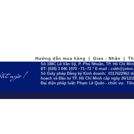
Hướng dẫn mua hàng | Giao - Nhận | Tha
Số 188C Lê Văn Sỹ, P. Phú Nhuận, TP. Hồ Chí Min
ĐT: (028) 3 846 1970 ~71~72 * E-mail : cskh@joto
Số Giấy phép Đăng ký Kinh doanh:
0317622962
do
hoạch và Đầu tư TP. Hồ Chí Minh cấp ngày 26/12/
Đại diện pháp luật: Phạm Lê Quân - chức vụ: Tổ