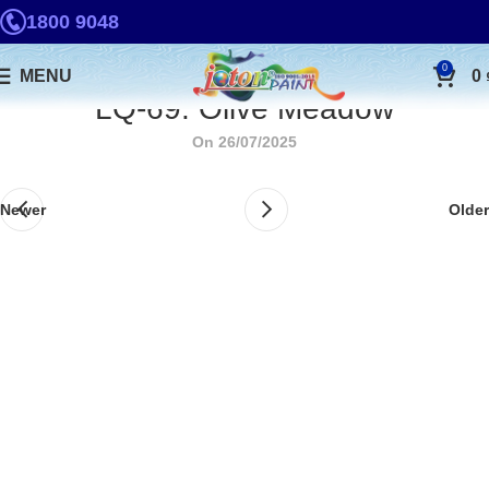
1800 9048
0
MENU
0
LQ-69. Olive Meadow
On 26/07/2025
Newer
Older