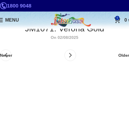
1800 9048
0
MENU
0
JM1071. Verona Gold
On 02/08/2025
Newer
Older