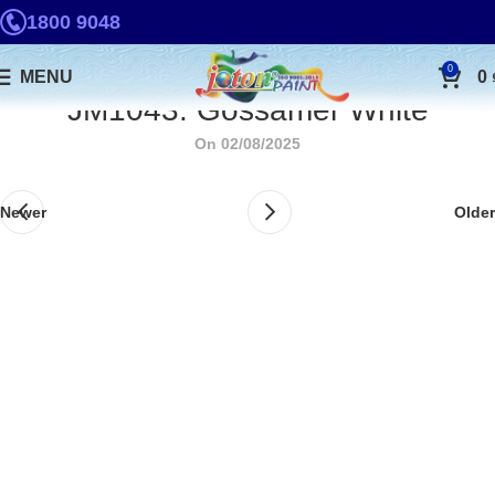
1800 9048
0
MENU
0
JM1043. Gossamer White
On 02/08/2025
Newer
Older