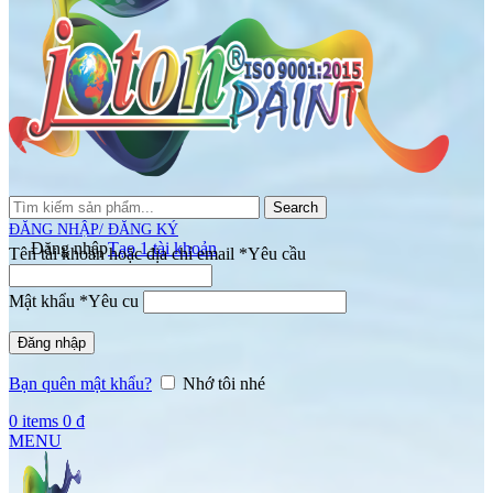
Search
ĐĂNG NHẬP/ ĐĂNG KÝ
Đăng nhập
Tạo 1 tài khoản
Tên tài khoản hoặc địa chỉ email
*
Yêu cầu
Mật khẩu
*
Yêu cu
Đăng nhập
Bạn quên mật khẩu?
Nhớ tôi nhé
0
items
0
₫
MENU