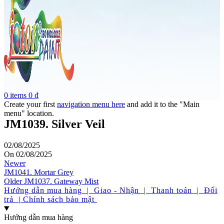
0
items
0
₫
Create your first
navigation menu here
and add it to the "Main
menu" location.
JM1039. Silver Veil
02/08/2025
On 02/08/2025
Newer
JM1041. Mortar Grey
Older
JM1037. Gateway Mist
Hướng dẫn mua hàng | Giao - Nhận | Thanh toán | Đổi
trả | Chính sách bảo mật
Hướng dẫn mua hàng