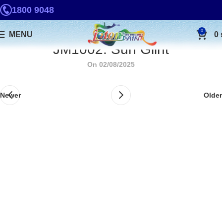
1800 9048
0
MENU
0
JM1002. Sun Glint
On 02/08/2025
Newer
Older