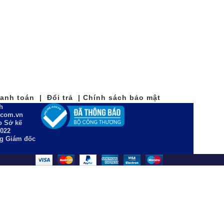
nh toán | Đổi trả | Chính sách bảo mật
h
n.com.vn
 Sở kế
2022
ng Giám đốc