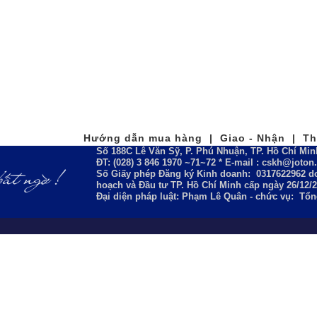
Hướng dẫn mua hàng | Giao - Nhận | Tha
Số 188C Lê Văn Sỹ, P. Phú Nhuận, TP. Hồ Chí Min
ĐT: (028) 3 846 1970 ~71~72 * E-mail : cskh@joto
Số Giấy phép Đăng ký Kinh doanh:
0317622962
do
hoạch và Đầu tư TP. Hồ Chí Minh cấp ngày 26/12/
Đại diện pháp luật: Phạm Lê Quân - chức vụ: Tổ