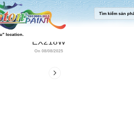
u" location.
EX218W
On 08/08/2025