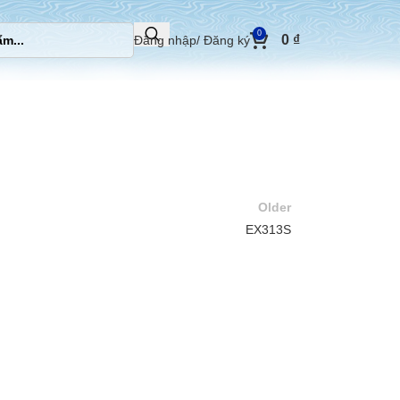
0
0
₫
Đăng nhập/ Đăng ký
Older
EX313S