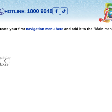
1800 9048
HOTLINE:
reate your first
navigation menu here
and add it to the "Main men
Newer
EX29