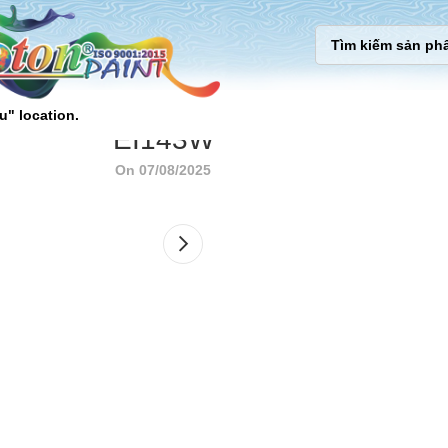
u" location.
EI143W
On 07/08/2025