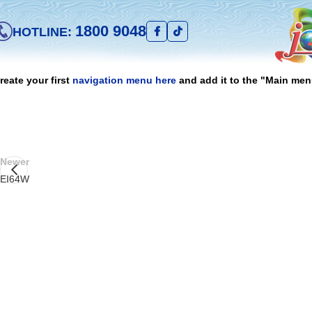
1800 9048
HOTLINE:
reate your first
navigation menu here
and add it to the "Main men
Newer
EI64W