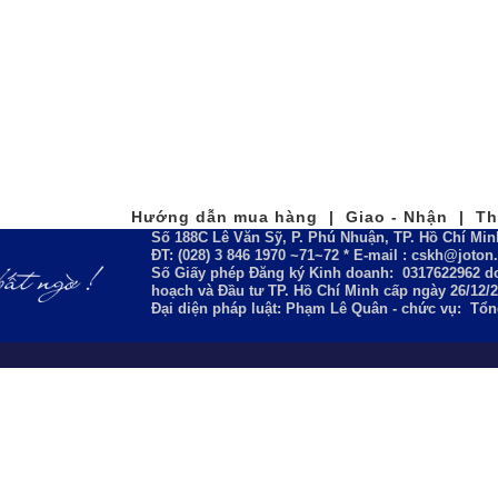
Hướng dẫn mua hàng | Giao - Nhận | Tha
Số 188C Lê Văn Sỹ, P. Phú Nhuận, TP. Hồ Chí Min
ĐT: (028) 3 846 1970 ~71~72 * E-mail : cskh@joto
Số Giấy phép Đăng ký Kinh doanh:
0317622962
do
hoạch và Đầu tư TP. Hồ Chí Minh cấp ngày 26/12/
Đại diện pháp luật: Phạm Lê Quân - chức vụ: Tổ