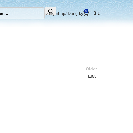
0
0
₫
Đăng nhập/ Đăng ký
Older
EI58