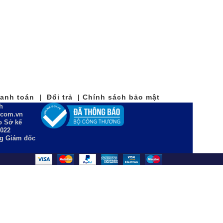
nh toán | Đổi trả | Chính sách bảo mật
h
n.com.vn
 Sở kế
2022
ng Giám đốc