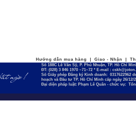
Hướng dẫn mua hàng | Giao - Nhận | Tha
Số 188C Lê Văn Sỹ, P. Phú Nhuận, TP. Hồ Chí Min
ĐT: (028) 3 846 1970 ~71~72 * E-mail : cskh@joto
Số Giấy phép Đăng ký Kinh doanh:
0317622962
do
hoạch và Đầu tư TP. Hồ Chí Minh cấp ngày 26/12/
Đại diện pháp luật: Phạm Lê Quân - chức vụ: Tổ