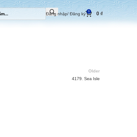
0
0
₫
Đăng nhập/ Đăng ký
Older
4179. Sea Isle