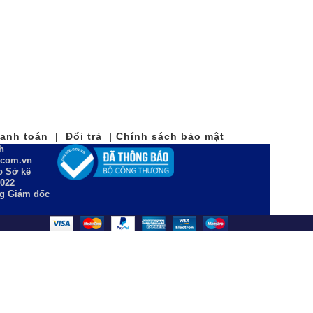
nh toán | Đổi trả | Chính sách bảo mật
h
n.com.vn
 Sở kế
2022
ng Giám đốc