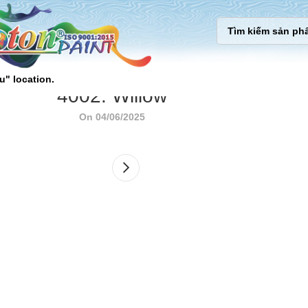
u" location.
4002. Willow
On 04/06/2025