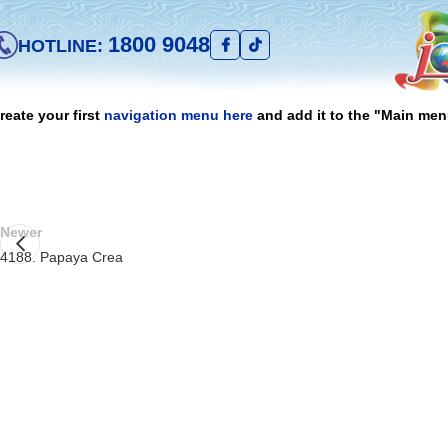
1800 9048
HOTLINE:
reate your first
navigation menu here
and add it to the "Main men
Newer
4188. Papaya Crea