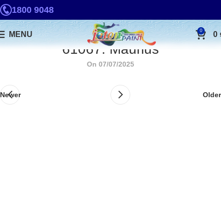
1800 9048
0
MENU
0
61067. Maurius
On 07/07/2025
Newer
Older