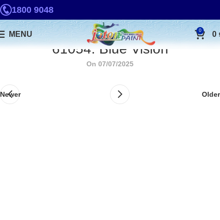
1800 9048
0
MENU
0
61054. Blue Vision
On 07/07/2025
Newer
Older