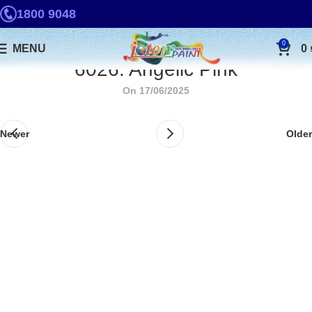
1800 9048
0
MENU
0
6026. Angelic Pink
On 17/06/2025
Newer
Older