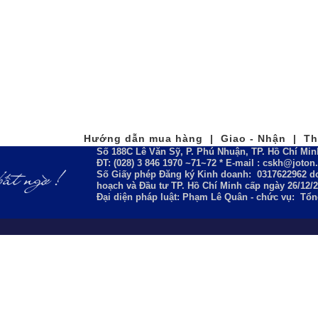
Hướng dẫn mua hàng | Giao - Nhận | Tha
Số 188C Lê Văn Sỹ, P. Phú Nhuận, TP. Hồ Chí Min
ĐT: (028) 3 846 1970 ~71~72 * E-mail : cskh@joto
Số Giấy phép Đăng ký Kinh doanh:
0317622962
do
hoạch và Đầu tư TP. Hồ Chí Minh cấp ngày 26/12/
Đại diện pháp luật: Phạm Lê Quân - chức vụ: Tổ