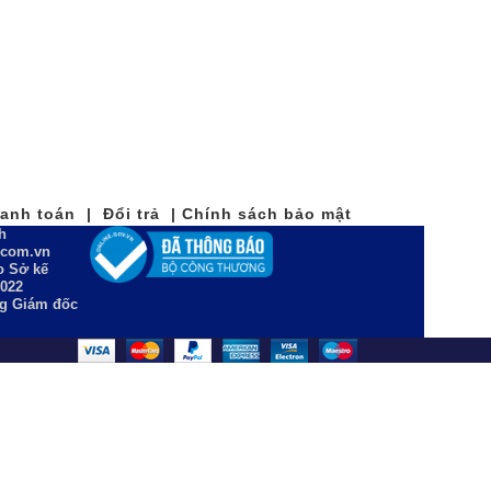
nh toán | Đổi trả | Chính sách bảo mật
h
n.com.vn
 Sở kế
2022
ng Giám đốc