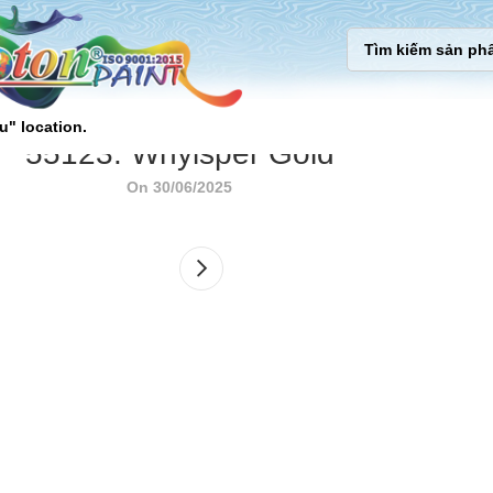
u" location.
55123. Whyisper Gold
On 30/06/2025