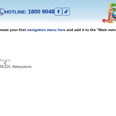
1800 9048
HOTLINE:
reate your first
navigation menu here
and add it to the "Main men
Newer
55125. Abbeystone