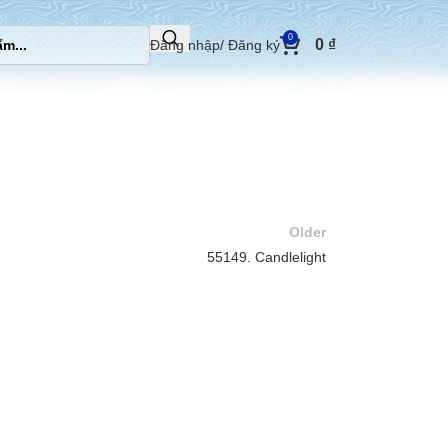
0
0
₫
Đăng nhập/ Đăng ký
Older
55149. Candlelight