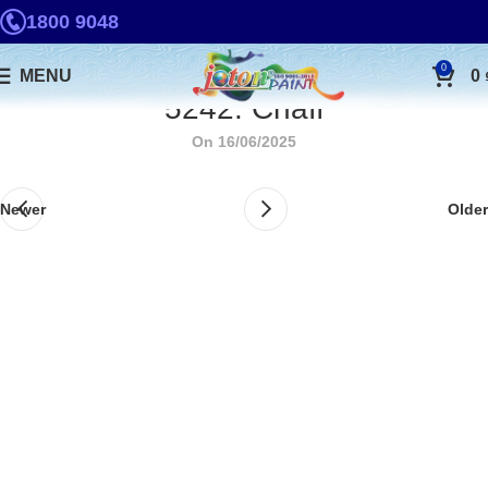
1800 9048
0
MENU
0
5242. Chaff
On 16/06/2025
Newer
Older