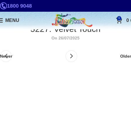
1800 9048
0
MENU
0
5227. Velvet Touch
On 26/07/2025
Newer
Older