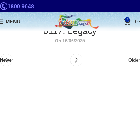
1800 9048
0
MENU
0
5117. Legacy
On 16/06/2025
Newer
Older