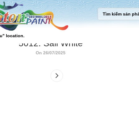
u" location.
5012. Sail White
On 26/07/2025