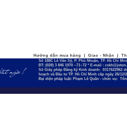
Hướng dẫn mua hàng | Giao - Nhận | Tha
Số 188C Lê Văn Sỹ, P. Phú Nhuận, TP. Hồ Chí Min
ĐT: (028) 3 846 1970 ~71~72 * E-mail : cskh@joto
Số Giấy phép Đăng ký Kinh doanh:
0317622962
do
hoạch và Đầu tư TP. Hồ Chí Minh cấp ngày 26/12/
Đại diện pháp luật: Phạm Lê Quân - chức vụ: Tổ