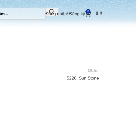
0
0
₫
Đăng nhập/ Đăng ký
Older
5226. Sun Stone