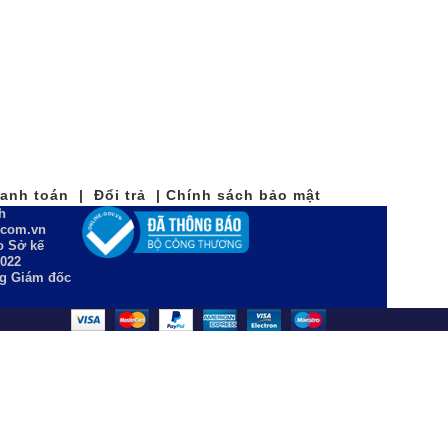
nh toán | Đổi trả | Chính sách bảo mật
h
n.com.vn
 Sở kế
2022
ng Giám đốc