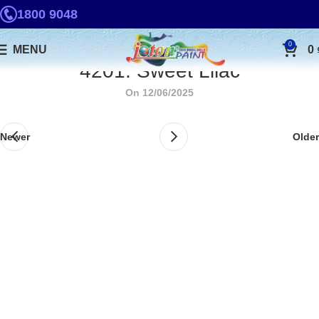
1800 9048
0
MENU
0
4201. Sweet Lilac
On 12/06/2025
Newer
Older