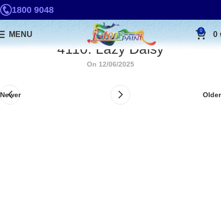
1800 9048
0
MENU
0
4110. Lazy Daisy
On 12/06/2025
Newer
Older