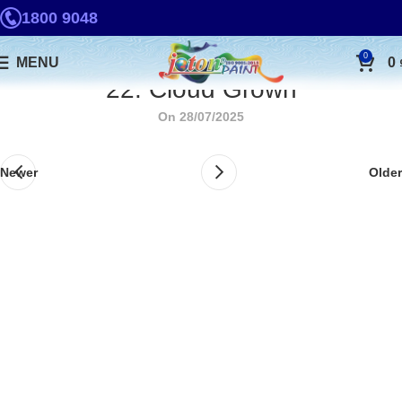
1800 9048
0
MENU
0
22. Cloud Grown
On 28/07/2025
Newer
Older