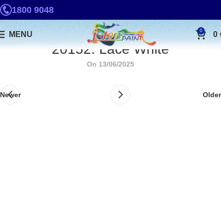
1800 9048
0
MENU
0
20152. Lace White
On 13/06/2025
Newer
Older