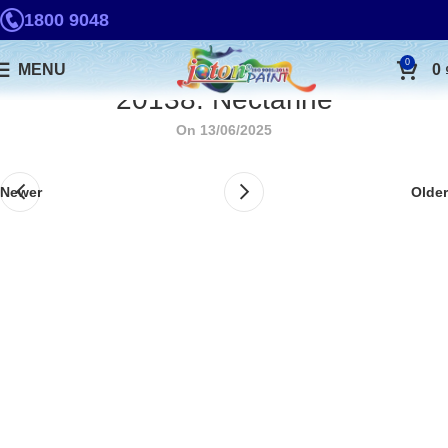
1800 9048
0
MENU
0
20138. Nectarine
On 13/06/2025
Newer
Older