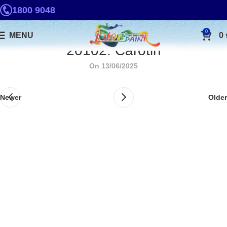
1800 9048
0
MENU
0
20102. Carotin
On 13/06/2025
Newer
Older