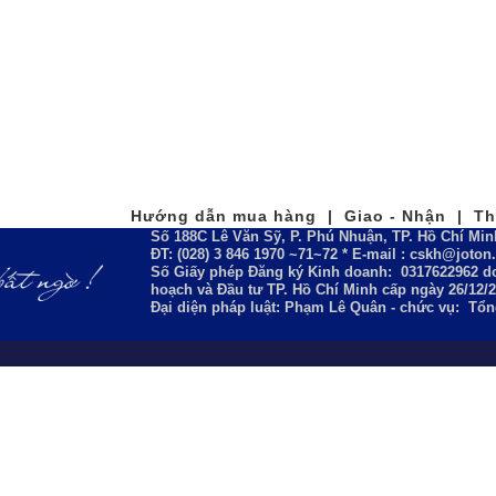
Hướng dẫn mua hàng | Giao - Nhận | Tha
Số 188C Lê Văn Sỹ, P. Phú Nhuận, TP. Hồ Chí Min
ĐT: (028) 3 846 1970 ~71~72 * E-mail : cskh@joto
Số Giấy phép Đăng ký Kinh doanh:
0317622962
do
hoạch và Đầu tư TP. Hồ Chí Minh cấp ngày 26/12/
Đại diện pháp luật: Phạm Lê Quân - chức vụ: Tổ