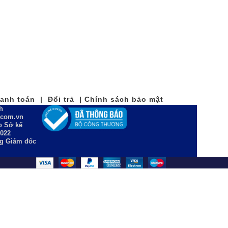
nh toán | Đổi trả | Chính sách bảo mật
h
n.com.vn
 Sở kế
2022
ng Giám đốc