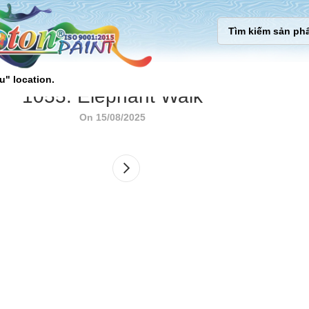
u" location.
1055. Elephant Walk
On 15/08/2025