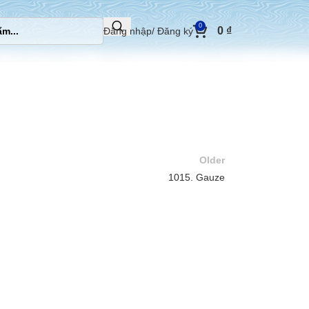
0
0
₫
Đăng nhập/ Đăng ký
Older
1015. Gauze