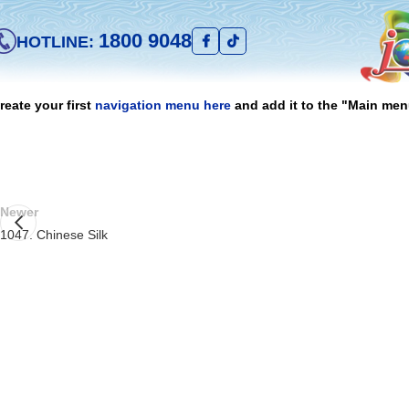
1800 9048
HOTLINE:
reate your first
navigation menu here
and add it to the "Main men
Newer
1047. Chinese Silk