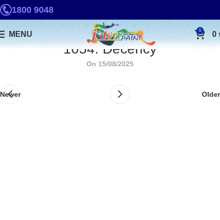
1800 9048
0
MENU
0
1054. Decency
On 15/08/2025
Newer
Older