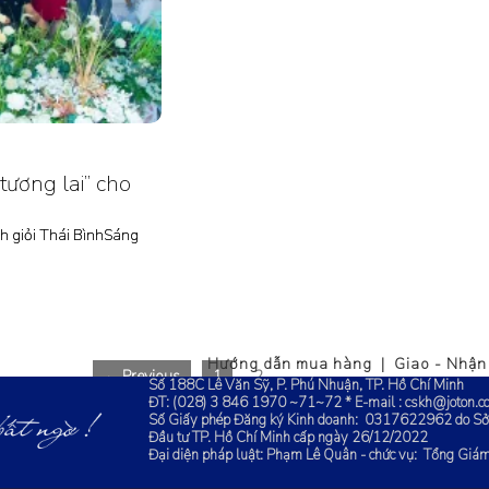
ương lai” cho
nh giỏi Thái BìnhSáng
Hướng dẫn mua hàng | Giao - Nhận 
← Previous
1
2
Số 188C Lê Văn Sỹ, P. Phú Nhuận, TP. Hồ Chí Minh
ĐT: (028) 3 846 1970 ~71~72 * E-mail : cskh@joton.c
Số Giấy phép Đăng ký Kinh doanh:
0317622962
do Sở
Đầu tư TP. Hồ Chí Minh cấp ngày 26/12/2022
Đại diện pháp luật: Phạm Lê Quân - chức vụ: Tổng Giá