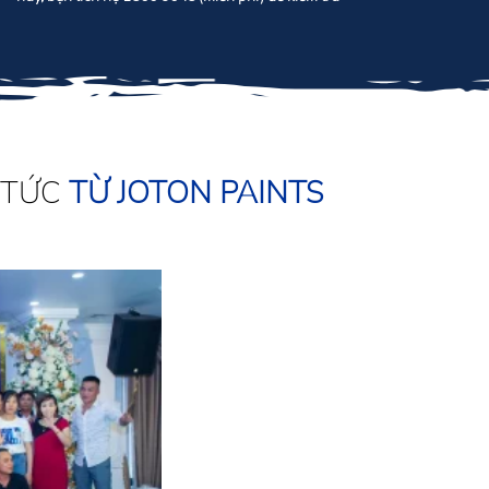
 TỨC
TỪ JOTON PAINTS