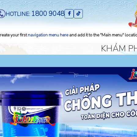
1800 9048
HOTLINE:
reate your first
navigation menu here
and add it to the "Main menu" locati
KHÁM P