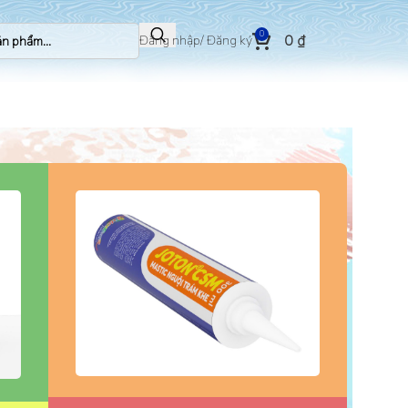
0
0
₫
Đăng nhập/ Đăng ký