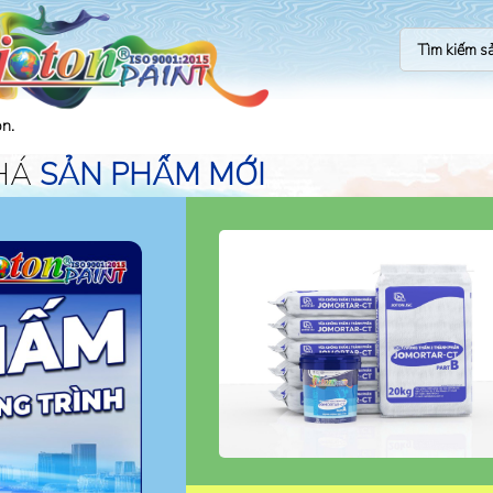
on.
HÁ
SẢN PHẨM MỚI