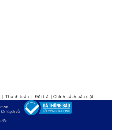
| Thanh toán | Đổi trả | Chính sách bảo mật
om.vn
 kế hoạch và
m đốc