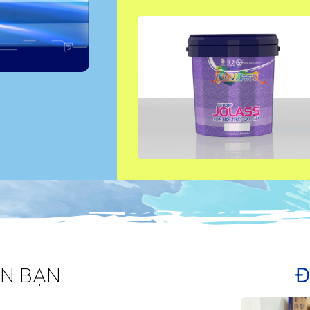
N BẠN
Đ