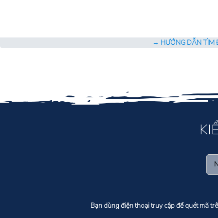
→ HƯỚNG DẪN TÌM Đ
KI
Bạn dùng điện thoại truy cập để quét mã tr