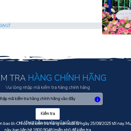
ẠI LÝ
ỂM TRA
HÀNG CHÍNH HÃNG
Vui lòng nhập mã kiểm tra hàng chính hãng
Kiểm tra
→ HƯỚNG DẪN NHẬP MÃ KIỂM TRA
ên bao bì. Chỉ có thể kiểm tra hàng sản xuất từ ngày 25/08/2025 tới nay. 
này, bạn liên hệ
1800 9048
(miễn phí) để kiểm tra