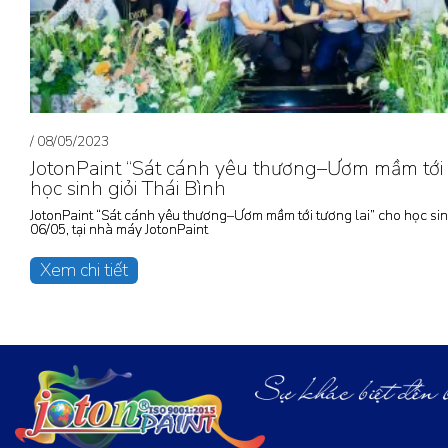
/
08/05/2023
JotonPaint “Sát cánh yêu thương–Ươm mầm tới t
học sinh giỏi Thái Bình
JotonPaint “Sát cánh yêu thương–Ươm mầm tới tương lai” cho học si
06/05, tại nhà máy JotonPaint
Xem chi tiết