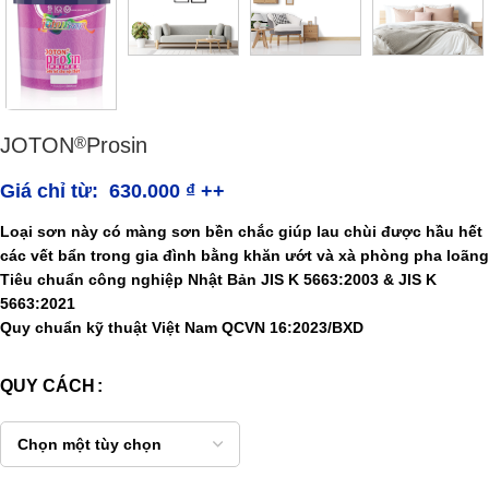
JOTON
Prosin
®
Giá chỉ từ:
630.000
₫
++
Loại sơn này có màng sơn bền chắc giúp lau chùi được hầu hết
các vết bẩn trong gia đình bằng khăn ướt và xà phòng pha loãng
Tiêu chuẩn công nghiệp Nhật Bản JIS K 5663:2003 & JIS K
5663:2021
Quy chuẩn kỹ thuật Việt Nam QCVN 16:2023/BXD
QUY CÁCH