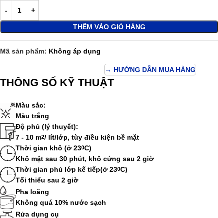
THÊM VÀO GIỎ HÀNG
Mã sản phẩm:
Không áp dụng
→ HƯỚNG DẪN MUA HÀNG
THÔNG SỐ KỸ THUẬT
Màu sắc:
Màu trắng
Độ phủ (lý thuyết):
7 - 10 m
/ lít/lớp, tùy điều kiện bề mặt
2
Thời gian khô (ở 23
C)
0
Khô mặt sau 30 phút, khô cứng sau 2 giờ
Thời gian phủ lớp kế tiếp(ở 23
C)
0
Tối thiểu sau 2 giờ
Pha loãng
Không quá 10% nước sạch
Rửa dụng cụ