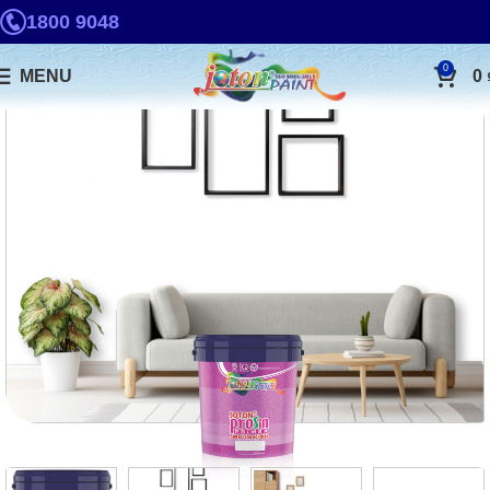
1800 9048
0
MENU
0