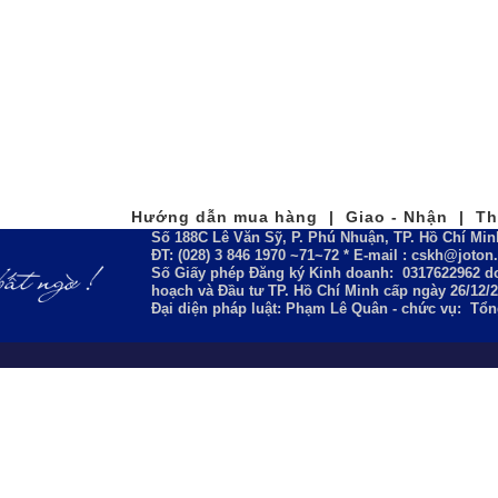
Hướng dẫn mua hàng | Giao - Nhận | Tha
Số 188C Lê Văn Sỹ, P. Phú Nhuận, TP. Hồ Chí Min
ĐT: (028) 3 846 1970 ~71~72 * E-mail : cskh@joto
Số Giấy phép Đăng ký Kinh doanh:
0317622962
do
hoạch và Đầu tư TP. Hồ Chí Minh cấp ngày 26/12/
Đại diện pháp luật: Phạm Lê Quân - chức vụ: Tổ