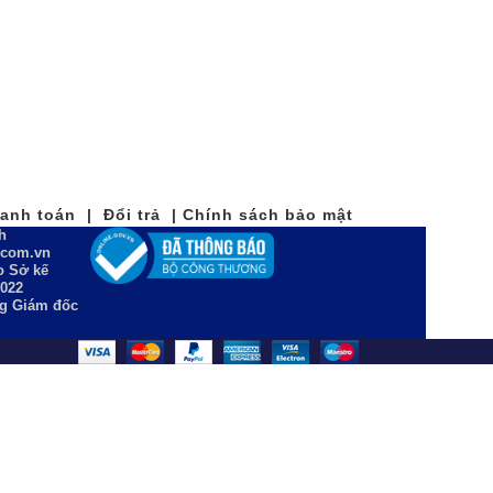
nh toán | Đổi trả | Chính sách bảo mật
h
n.com.vn
 Sở kế
2022
ng Giám đốc