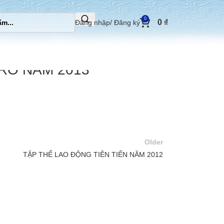
0
0
₫
Đăng nhập/ Đăng ký
RỔ NĂM 2013
Older
TẬP THỂ LAO ĐỘNG TIÊN TIẾN NĂM 2012