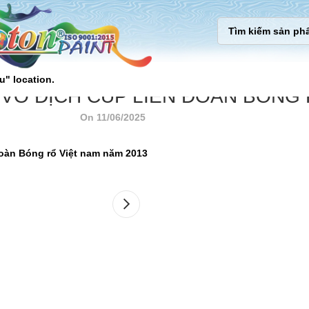
u" location.
VÔ ĐỊCH CÚP LIÊN ĐOÀN BÓNG 
On 11/06/2025
oàn Bóng rổ Việt nam năm 2013