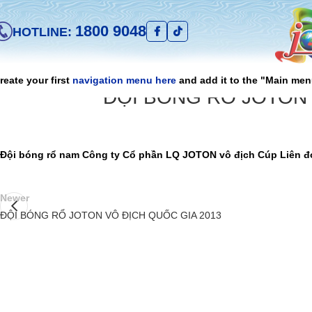
1800 9048
HOTLINE:
reate your first
navigation menu here
and add it to the "Main men
ĐỘI BÓNG RỔ JOTON 
Đội bóng rổ nam Công ty Cổ phần LQ JOTON vô địch Cúp Liên đ
Newer
ĐỘI BÓNG RỔ JOTON VÔ ĐỊCH QUỐC GIA 2013