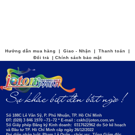
Hướng dẫn mua hàng | Giao - Nhận | Thanh toán |
Đổi trả | Chính sách bảo mật
Số 188C Lê Văn Sỹ, P. Phú Nhuận, TP. Hồ Chí Minh
ĐT: (028) 3 846 1970 ~71~72 * E-mail : cskh@joton.com.vn
Số Giấy phép Đăng ký Kinh doanh:
0317622962
do Sở kế hoạch
và Đầu tư TP. Hồ Chí Minh cấp ngày 26/12/2022
Đại diện pháp luật: Phạm Lê Quân - chức vụ: Tổng Giám đốc