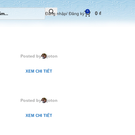
0
0
₫
Đăng nhập/ Đăng ký
61025. Purple Mystery
Posted by
joton
XEM CHI TIẾT
61024. Legend Grey
Posted by
joton
XEM CHI TIẾT