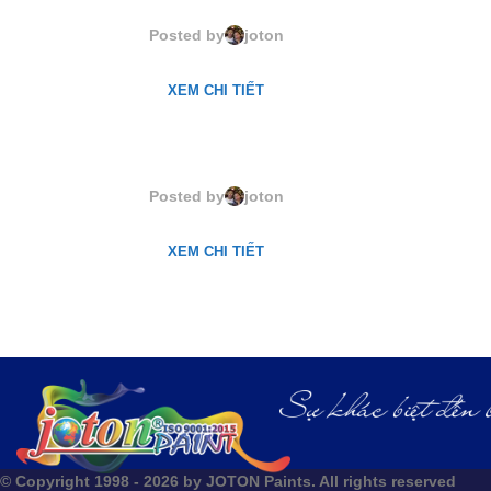
61067. Maurius
Posted by
joton
XEM CHI TIẾT
M61089. Sihouete Grey
Posted by
joton
XEM CHI TIẾT
© Copyright 1998 - 2026 by JOTON Paints. All rights reserved