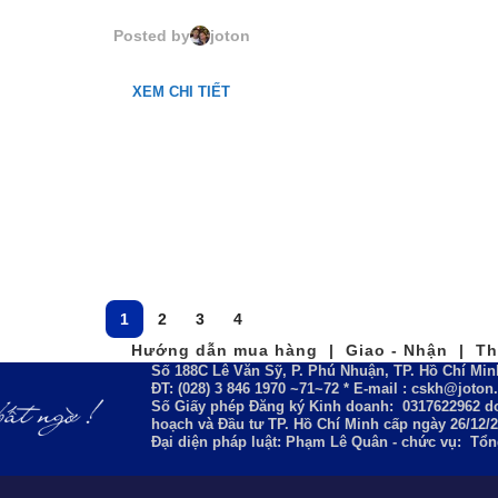
61035. Trojan Grey
Posted by
joton
XEM CHI TIẾT
1
2
3
4
Hướng dẫn mua hàng | Giao - Nhận | Tha
Số 188C Lê Văn Sỹ, P. Phú Nhuận, TP. Hồ Chí Min
ĐT: (028) 3 846 1970 ~71~72 * E-mail : cskh@joto
Số Giấy phép Đăng ký Kinh doanh:
0317622962
do
hoạch và Đầu tư TP. Hồ Chí Minh cấp ngày 26/12/
Đại diện pháp luật: Phạm Lê Quân - chức vụ: Tổ