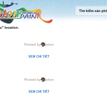
u" location.
61055. Regal Blue
Posted by
joton
XEM CHI TIẾT
61089. Sihouete Grey
Posted by
joton
XEM CHI TIẾT