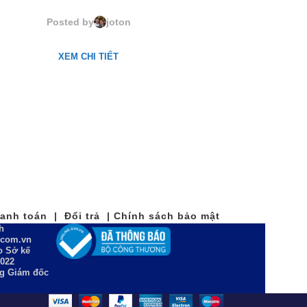
M61087. Maurius
Posted by
joton
XEM CHI TIẾT
nh toán | Đổi trả | Chính sách bảo mật
h
n.com.vn
 Sở kế
2022
ng Giám đốc