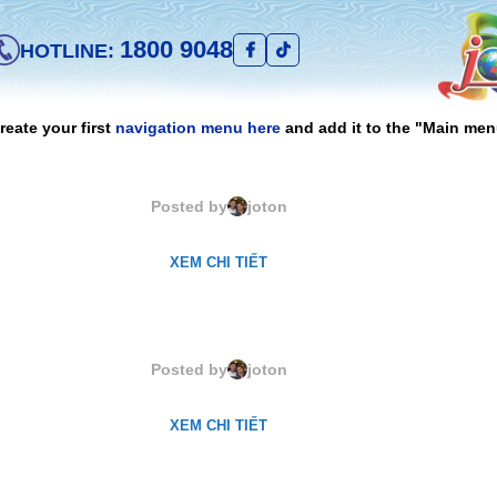
1800 9048
HOTLINE:
reate your first
navigation menu here
and add it to the "Main men
M61043. Chives
Posted by
joton
XEM CHI TIẾT
61091. Jechiro Rose
Posted by
joton
XEM CHI TIẾT