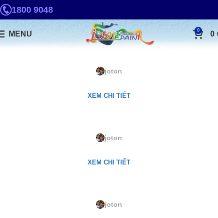
1800 9048
0
MENU
0
1011. Holm
joton
XEM CHI TIẾT
1031. Yesterday
joton
XEM CHI TIẾT
1098. Vast
joton