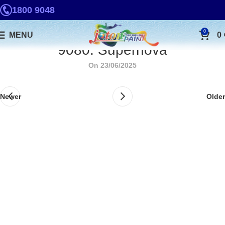
1800 9048
0
MENU
0
9080. Supernova
On 23/06/2025
Newer
Older