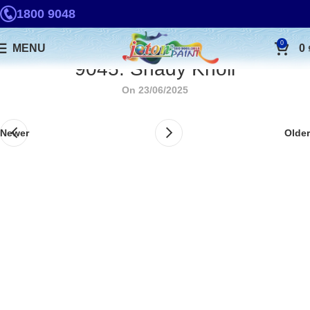
1800 9048
0
MENU
0
9045. Shady Knoll
On 23/06/2025
Newer
Older