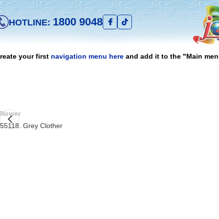
1800 9048
HOTLINE:
reate your first
navigation menu here
and add it to the "Main men
Newer
55118. Grey Clother