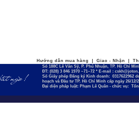
Hướng dẫn mua hàng | Giao - Nhận | Tha
Số 188C Lê Văn Sỹ, P. Phú Nhuận, TP. Hồ Chí Min
ĐT: (028) 3 846 1970 ~71~72 * E-mail : cskh@joto
Số Giấy phép Đăng ký Kinh doanh:
0317622962
do
hoạch và Đầu tư TP. Hồ Chí Minh cấp ngày 26/12/
Đại diện pháp luật: Phạm Lê Quân - chức vụ: Tổ