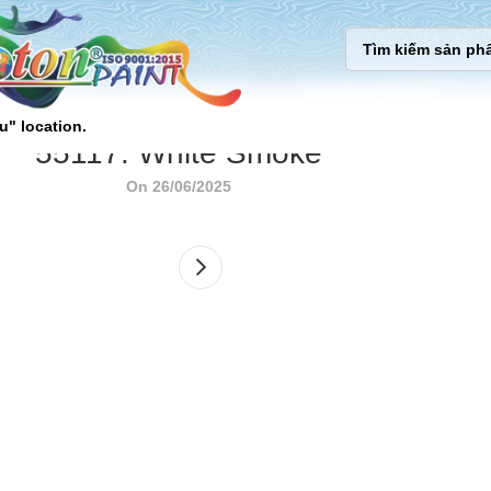
u" location.
55117. White Smoke
On 26/06/2025