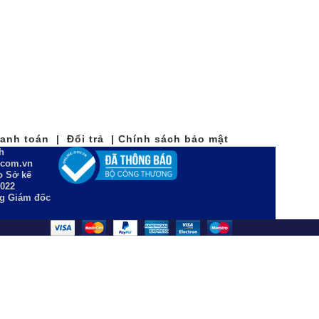
nh toán | Đổi trả | Chính sách bảo mật
h
n.com.vn
 Sở kế
2022
ng Giám đốc