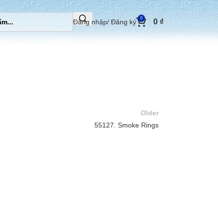
0
0
₫
Đăng nhập/ Đăng ký
Older
55127. Smoke Rings