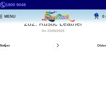
1800 9048
0
MENU
0
282. Rustic Leather
On 23/06/2025
Newer
Older