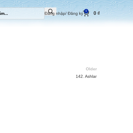
0
0
₫
Đăng nhập/ Đăng ký
Older
142. Ashlar