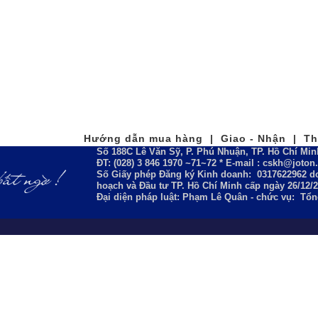
Hướng dẫn mua hàng | Giao - Nhận | Tha
Số 188C Lê Văn Sỹ, P. Phú Nhuận, TP. Hồ Chí Min
ĐT: (028) 3 846 1970 ~71~72 * E-mail : cskh@joto
Số Giấy phép Đăng ký Kinh doanh:
0317622962
do
hoạch và Đầu tư TP. Hồ Chí Minh cấp ngày 26/12/
Đại diện pháp luật: Phạm Lê Quân - chức vụ: Tổ