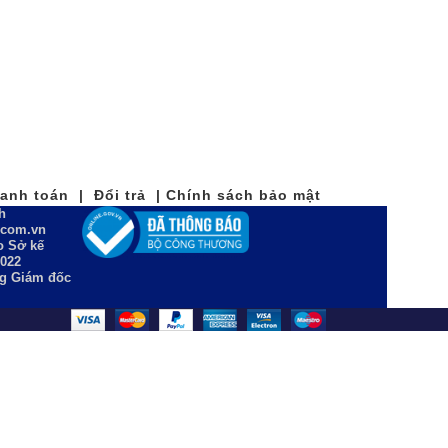
nh toán | Đổi trả | Chính sách bảo mật
h
n.com.vn
 Sở kế
2022
ng Giám đốc