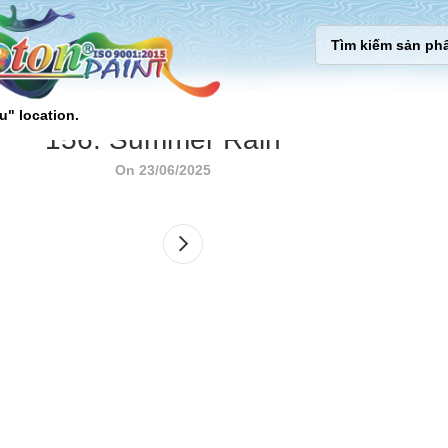
u" location.
156. Summer Rain
On 23/06/2025