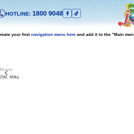
1800 9048
HOTLINE:
reate your first
navigation menu here
and add it to the "Main men
Newer
296. Milky