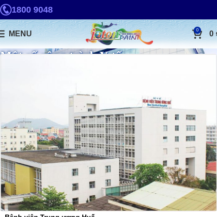
1800 9048
0
MENU
0
Một số công trình Y tế
Bệnh viện Trung ương Huế.