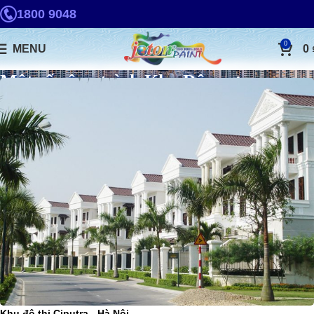
1800 9048
0
MENU
0
Một số công trình Khu Dân cư
Khu đô thị Ciputra - Hà Nội